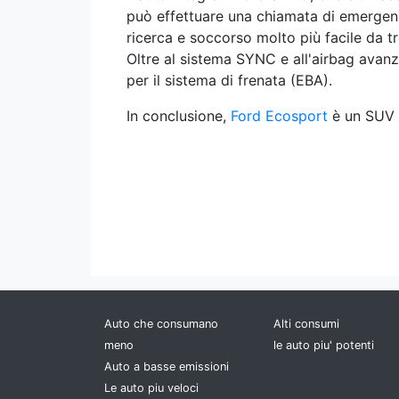
può effettuare una chiamata di emergenza
ricerca e soccorso molto più facile da tr
Oltre al sistema SYNC e all'airbag avanz
per il sistema di frenata (EBA).
In conclusione,
Ford Ecosport
è un SUV c
Auto che consumano
Alti consumi
meno
le auto piu' potenti
Auto a basse emissioni
Le auto piu veloci