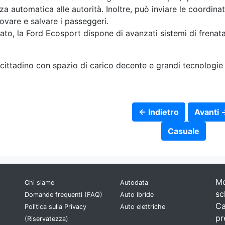
 automatica alle autorità. Inoltre, può inviare le coordina
ovare e salvare i passeggeri.
ato, la Ford Ecosport dispone di avanzati sistemi di frenat
ittadino con spazio di carico decente e grandi tecnologie 
← Indietro
Avanti 
Casuale
Mo
Chi siamo
Autodata
sc
Domande frequenti (FAQ)
Auto ibride
Ca
Politica sulla Privacy
Auto elettriche
pr
(Riservatezza)