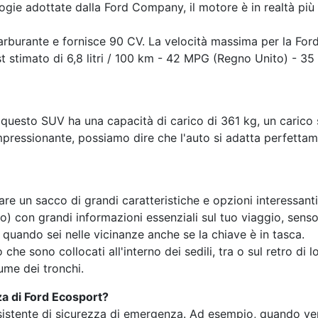
logie adottate dalla Ford Company, il motore è in realtà pi
carburante e fornisce 90 CV. La velocità massima per la For
t stimato di 6,8 litri / 100 km - 42 MPG (Regno Unito) - 3
, questo SUV ha una capacità di carico di 361 kg, un carico s
impressionante, possiamo dire che l'auto si adatta perfetta
re un sacco di grandi caratteristiche e opzioni interessanti
) con grandi informazioni essenziali sul tuo viaggio, sensor
quando sei nelle vicinanze anche se la chiave è in tasca.
 sono collocati all'interno dei sedili, tra o sul retro di loro
ume dei tronchi.
za di Ford Ecosport?
sistente di sicurezza di emergenza. Ad esempio, quando veng