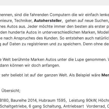
ennen, sind die fahrenden Computern die wir einfach lenken
enieure, Techniker,
Autohersteller
, gehen auf neue Suchen,
eines Autos aus. Jeder möchte immer den besten als erster p
erden hunderte Autos in unterverschiedlichen Marken, Mode
 Je nach Anspruches des Kunden. So entstehen auch natürli
zeug auf Daten zu registrieren und zu speichern. Denn ohn
re Welt berühmte Marken Autos unter die Lupe genommen. W
 dann können wir doch anfangen.
 sehr beliebt ist auf der ganzen Welt. Als Beispiel wäre
Mer
 Übersicht;
l B180, Baureihe 2014, Hubraum 1595, Leistung 90kW, Höc
 Schaltgetriebe, 6 gang Schaltung, Antriebsart Vorderrad