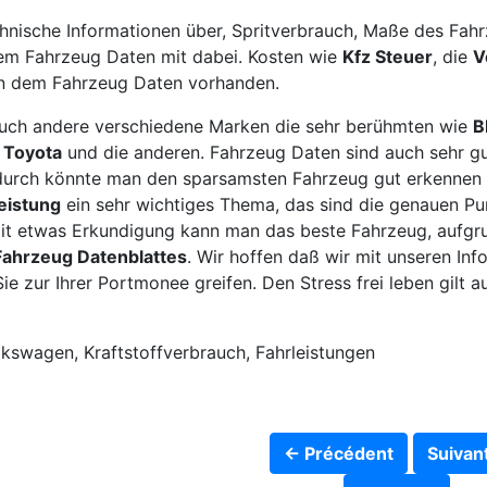
chnische Informationen über, Spritverbrauch, Maße des Fah
dem Fahrzeug Daten mit dabei. Kosten wie
Kfz Steuer
, die
V
 in dem Fahrzeug Daten vorhanden.
auch andere verschiedene Marken die sehr berühmten wie
,
Toyota
und die anderen. Fahrzeug Daten sind auch sehr gut
urch könnte man den sparsamsten Fahrzeug gut erkennen 
eistung
ein sehr wichtiges Thema, das sind die genauen Pu
d mit etwas Erkundigung kann man das beste Fahrzeug, aufg
Fahrzeug Datenblattes
. Wir hoffen daß wir mit unseren In
Sie zur Ihrer Portmonee greifen. Den Stress frei leben gilt 
lkswagen, Kraftstoffverbrauch, Fahrleistungen
← Précédent
Suivan