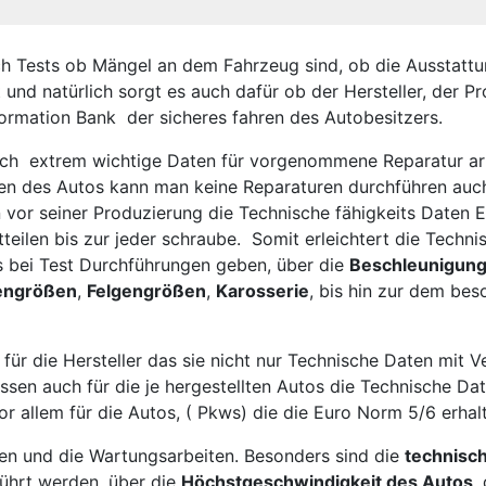
 Tests ob Mängel an dem Fahrzeug sind, ob die Ausstattung 
t und natürlich sorgt es auch dafür ob der Hersteller, der P
Information Bank der sicheres fahren des Autobesitzers.
ch extrem wichtige Daten für vorgenommene Reparatur arbe
en des Autos kann man keine Reparaturen durchführen auc
 vor seiner Produzierung die Technische fähigkeits Daten E
teilen bis zur jeder schraube. Somit erleichtert die Techn
s bei Test Durchführungen geben, über die
Beschleunigung
engrößen
,
Felgengrößen
,
Karosserie
, bis hin zur dem bes
 für die Hersteller das sie nicht nur Technische Daten mit 
üssen auch für die je hergestellten Autos die Technische Da
r allem für die Autos, ( Pkws) die die Euro Norm 5/6 erhal
ten und die Wartungsarbeiten. Besonders sind die
technisc
ührt werden, über die
Höchstgeschwindigkeit des Autos
,