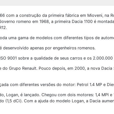
66 com a construção da primeira fábrica em Mioveni, na R
o Governo romeno em 1968, a primeira Dacia 1100 é montada
R12.
toda uma gama de modelos com diferentes tipos de automóve
 é desenvolvido apenas por engenheiros romenos.
 ISO 9001 sobre a qualidade de seus carros e os 2.000.000
rte do Grupo Renault. Pouco depois, em 2000, a nova Daci
çada com diferentes versões do motor: Petrol 1.4 MP e Dies
o, Logan, é lançado. Chegou com dois motores: 1,4 MPI e 
ado (1,5 dCi). Com a ajuda do modelo Logan, a Dacia aum