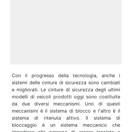
Con il progresso della tecnologia, anche i
sistemi delle cinture di sicurezza sono cambiati
e migliorati. Le cinture di sicurezza degli ultimi
modelli di veicoli prodotti oggi sono costituite
da due diversi meccanismi. Uno di questi
meccanismi è il sistema di blocco e l'altro è il
sistema di ritenuta attivo. Il sistema di
bloccaggio è un sistema meccanico che