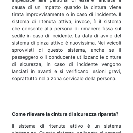
impedisce alla persona di essere lanciata a
causa di un impatto quando la cintura viene
tirata improvvisamente o in caso di incidente. Il
sistema di ritenuta attiva, invece, è il sistema
che consente alla persona di rimanere fissa sul
sedile in caso di incidente. La data di avvio del
sistema di pinza attivo è nuovissima. Nei veicoli
sprovvisti di questo sistema, anche se il
passeggero o il conducente utilizzano le cinture
di sicurezza, in caso di incidente vengono
lanciati in avanti e si verificano lesioni gravi,
soprattutto nella zona cervicale della persona.
Come rilevare la cintura di sicurezza riparata?
Il sistema di ritenuta attivo è un sistema