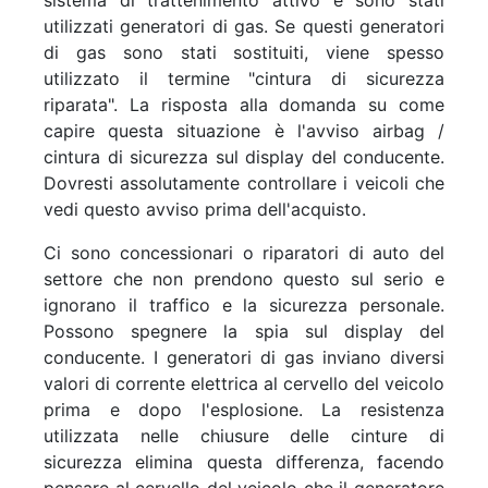
sistema di trattenimento attivo e sono stati
utilizzati generatori di gas. Se questi generatori
di gas sono stati sostituiti, viene spesso
utilizzato il termine "cintura di sicurezza
riparata". La risposta alla domanda su come
capire questa situazione è l'avviso airbag /
cintura di sicurezza sul display del conducente.
Dovresti assolutamente controllare i veicoli che
vedi questo avviso prima dell'acquisto.
Ci sono concessionari o riparatori di auto del
settore che non prendono questo sul serio e
ignorano il traffico e la sicurezza personale.
Possono spegnere la spia sul display del
conducente. I generatori di gas inviano diversi
valori di corrente elettrica al cervello del veicolo
prima e dopo l'esplosione. La resistenza
utilizzata nelle chiusure delle cinture di
sicurezza elimina questa differenza, facendo