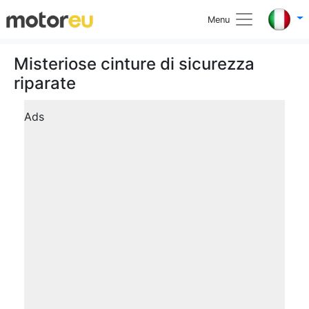
Menu
Misteriose cinture di sicurezza
riparate
Ads