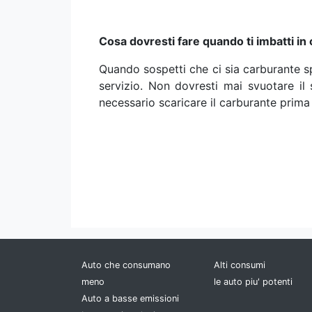
Cosa dovresti fare quando ti imbatti i
Quando sospetti che ci sia carburante sp
servizio. Non dovresti mai svuotare i
necessario scaricare il carburante prima
Auto che consumano
Alti consumi
meno
le auto piu' potenti
Auto a basse emissioni