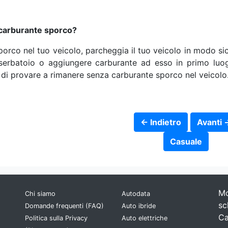
n carburante sporco?
orco nel tuo veicolo, parcheggia il tuo veicolo in modo si
l serbatoio o aggiungere carburante ad esso in primo luo
 di provare a rimanere senza carburante sporco nel veicolo
← Indietro
Avanti 
Casuale
Mo
Chi siamo
Autodata
sc
Domande frequenti (FAQ)
Auto ibride
Ca
Politica sulla Privacy
Auto elettriche