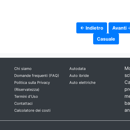
← Indietro
Avanti 
Casuale
Mo
Chi siamo
Autodata
sc
Domande frequenti (FAQ)
Auto ibride
Ca
Politica sulla Privacy
Auto elettriche
pr
(Riservatezza)
me
Termini d'Uso
ba
Contattaci
an
Calcolatore dei costi