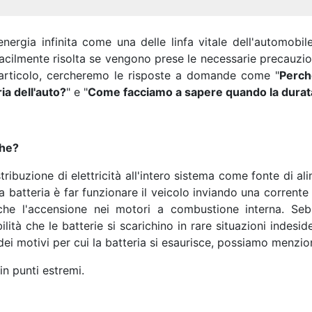
nergia infinita come una delle linfa vitale dell'automobil
 facilmente risolta se vengono prese le necessarie precauzi
 articolo, cercheremo le risposte a domande come "
Perch
ia dell'auto?
" e "
Come facciamo a sapere quando la durata d
che?
tribuzione di elettricità all'intero sistema come fonte di ali
a batteria è far funzionare il veicolo inviando una corrente
che l'accensione nei motori a combustione interna. Seb
ilità che le batterie si scarichino in rare situazioni indes
 dei motivi per cui la batteria si esaurisce, possiamo menzi
n punti estremi.