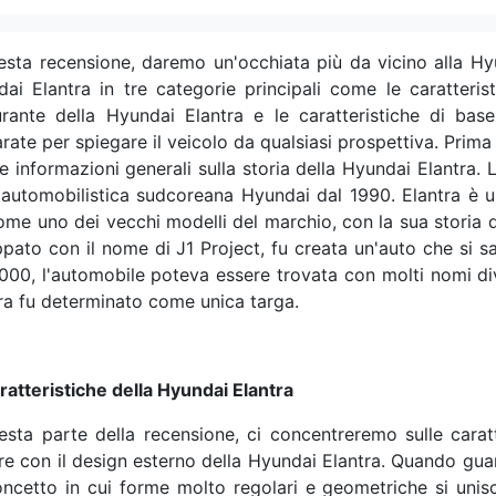
esta recensione, daremo un'occhiata più da vicino alla Hyu
ai Elantra in tre categorie principali come le caratteris
rante della Hyundai Elantra e le caratteristiche di bas
rate per spiegare il veicolo da qualsiasi prospettiva. Prima 
e informazioni generali sulla storia della Hyundai Elantra.
automobilistica sudcoreana Hyundai dal 1990. Elantra è u
ome uno dei vecchi modelli del marchio, con la sua storia d
ppato con il nome di J1 Project, fu creata un'auto che si 
000, l'automobile poteva essere trovata con molti nomi di
ra fu determinato come unica targa.
ratteristiche della Hyundai Elantra
esta parte della recensione, ci concentreremo sulle carat
are con il design esterno della Hyundai Elantra. Quando gua
ncetto in cui forme molto regolari e geometriche si uni