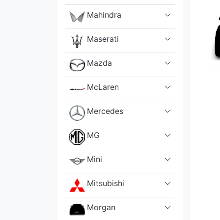
Mahindra
Maserati
Mazda
McLaren
Mercedes
MG
Mini
Mitsubishi
Morgan