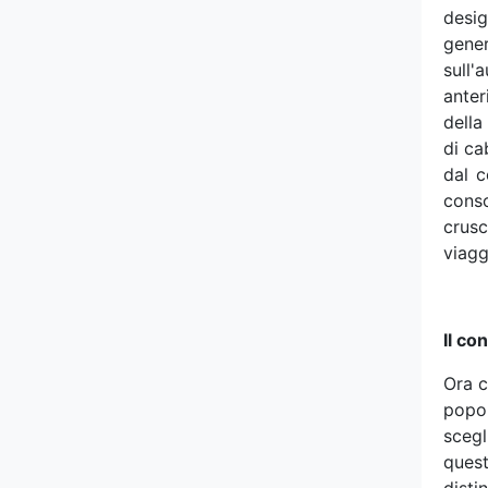
desi
Renault
gener
sull'
Rimac
anter
della
Rivian
di ca
dal c
Rolls-Royce
conso
crusc
Rover
viagg
Saab
Scion
Il co
Ora c
Seat
popol
scegl
Skoda
quest
dist