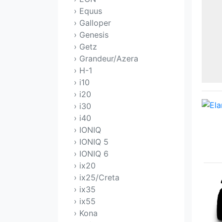
› Equus
› Galloper
› Genesis
› Getz
› Grandeur/Azera
› H-1
› i10
› i20
› i30
› i40
› IONIQ
› IONIQ 5
› IONIQ 6
› ix20
› ix25/Creta
› ix35
› ix55
› Kona