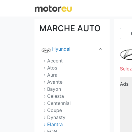
Hennessey
Honda
MARCHE AUTO
Hummer
Hyundai
› Accent
› Atos
Selez
› Aura
› Avante
Ads
› Bayon
› Celesta
› Centennial
› Coupe
› Dynasty
› Elantra
› EON