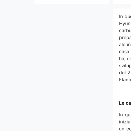
NIO
In qu
Nissan
Hyund
carbu
Opel
prepa
alcun
Pagani
casa 
ha, c
Peugeot
svilu
del 2
Polestar
Elant
Pontiac
Le ca
Porsche
In qu
RAM
inizi
un co