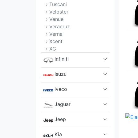
› Tuscani
› Veloster
› Venue
› Veracruz
› Verna
› Xcent
› XG
Infiniti
Isuzu
Iveco
Jaguar
Jeep
Kia