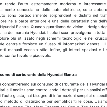
gn rende l'auto estremamente moderna e interessante. 
almente conosciamo dalle auto elettriche, sono abbondan
auto sono particolarmente sorprendenti e distinti nel traff
iore nella parte anteriore è una delle caratteristiche dell
 Hyundai Elantra. Quando guardiamo da vicino il design degl
bina del marchio Hyundai. I colori scuri prevalgono in tutta l
olore blu utilizzato negli schermi tecnologici e nel crusc
le centrale fornisce un flusso di informazioni generali, i
otti manuali vecchio stile. Infine, gli interni spaziosi e 
io confortevole e piacevole.
nsumo di carburante della Hyundai Elantra
i concentreremo sul consumo di carburante della Hyundai Ela
ari e li analizziamo controllando i dettagli per un'analisi 
i l'auto giusta, hai bisogno di informazioni semplici e speci
o metodo di distinzione per semplificarti le cose. Usiamo 
inzione, come The Most Economical One e The Most Powe