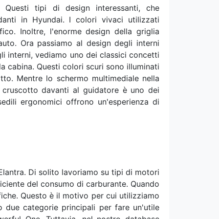
Questi tipi di design interessanti, che
ti in Hyundai. I colori vivaci utilizzati
ico. Inoltre, l'enorme design della griglia
'auto. Ora passiamo al design degli interni
i interni, vediamo uno dei classici concetti
a cabina. Questi colori scuri sono illuminati
otto. Mentre lo schermo multimediale nella
l cruscotto davanti al guidatore è uno dei
i sedili ergonomici offrono un'esperienza di
ntra. Di solito lavoriamo su tipi di motori
efficiente del consumo di carburante. Quando
fiche. Questo è il motivo per cui utilizziamo
due categorie principali per fare un'utile
rful One. Tuttavia, nel nostro database