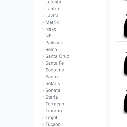
› Lafesta
› Lantra
› Lavita
› Matrix
› Nexo
› NF
› Palisade
› Reina
› Santa Cruz
› Santa Fe
› Santamo
› Santro
› Solaris
› Sonata
› Staria
› Terracan
› Tiburon
› Trajet
› Tucson