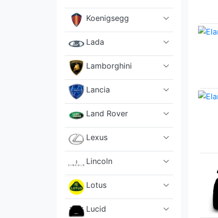
Koenigsegg
Lada
Lamborghini
Lancia
Land Rover
Lexus
Lincoln
Lotus
Lucid