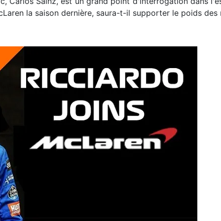
c, Carlos Sainz, est un grand point d'interrogation dans l'es
Laren la saison dernière, saura-t-il supporter le poids de