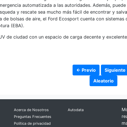
mergencia automatizada a las autoridades. Además, puede 
queda y rescate sea mucho más fácil de encontrar y salvar
 de bolsas de aire, el Ford Ecosport cuenta con sistemas
otura (EBA).
SUV de ciudad con un espacio de carga decente y excelente
← Previo
Siguiente
Aleatorio
Mo
Acerca de Nosotros
Autodata
re
Preguntas Frecuentes
ma
Política de privacidad