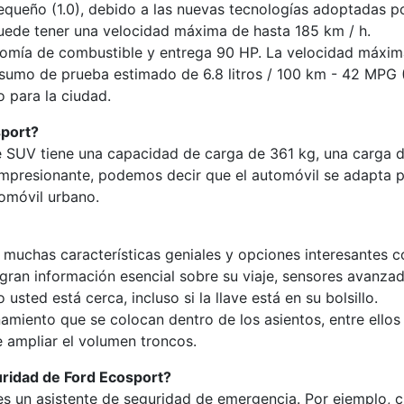
equeño (1.0), debido a las nuevas tecnologías adoptadas p
uede tener una velocidad máxima de hasta 185 km / h.
nomía de combustible y entrega 90 HP. La velocidad máxima
sumo de prueba estimado de 6.8 litros / 100 km - 42 MPG 
 para la ciudad.
sport?
ste SUV tiene una capacidad de carga de 361 kg, una carga 
s impresionante, podemos decir que el automóvil se adapta 
tomóvil urbano.
uchas características geniales y opciones interesantes co
ran información esencial sobre su viaje, sensores avanzad
sted está cerca, incluso si la llave está en su bolsillo.
iento que se colocan dentro de los asientos, entre ellos o 
e ampliar el volumen troncos.
uridad de Ford Ecosport?
es un asistente de seguridad de emergencia. Por ejemplo, c